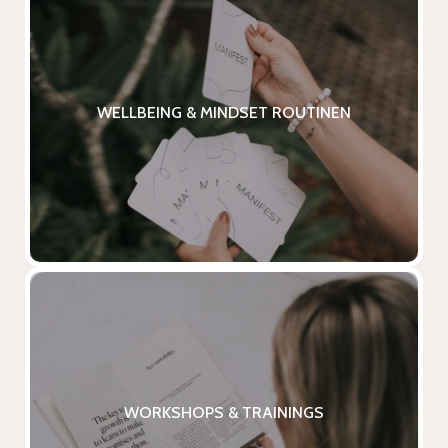
WELLBEING & MINDSET ROUTINEN
WELLBEING & MINDSET ROUTINEN
Tägliche Tools um deinen inneren Lärm
zu beruhigen und limitierende
Glaubenssätze bewusst neu auszurichten.
WORKSHOPS & TRAININGS
Monatlich neue Themen: Female
WORKSHOPS & TRAININGS
Business, Money Mindset, Human Design,