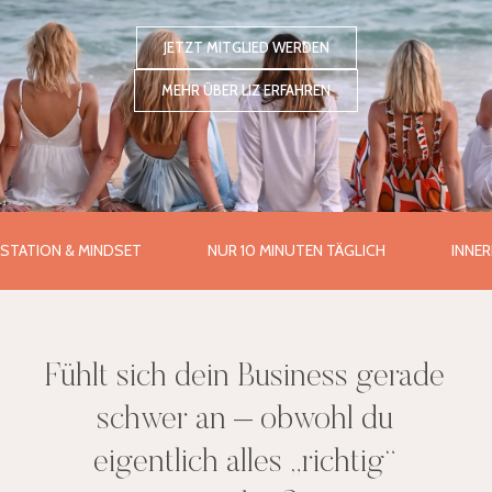
JETZT MITGLIED WERDEN
MEHR ÜBER LIZ ERFAHREN
& MINDSET
NUR 10 MINUTEN TÄGLICH
INNERE STABILI
Fühlt sich dein Business gerade
schwer an – obwohl du
eigentlich alles „richtig“