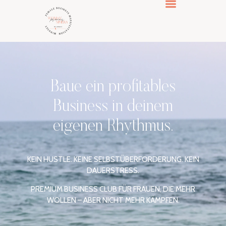
MANIFEST & BUSINESS CLUB
Baue ein profitables
Business in deinem
eigenen Rhythmus.
KEIN HUSTLE. KEINE SELBSTÜBERFORDERUNG. KEIN
DAUERSTRESS.
PREMIUM BUSINESS CLUB FÜR FRAUEN, DIE MEHR
WOLLEN – ABER NICHT MEHR KÄMPFEN.