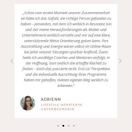
hat,
„Schon vom ersten Moment unserer Zusammenarbeit
f,
an hatte ich das Gefühl, die richtige Person gefunden zu
k
es
haben – jemanden, mit dem ich wirklich in Resonanz bin
n
kaum
und der meine Herausforderungen als Mutter und
n
r
Unternehmerin wirklich versteht und mir auf eine klare,
Weg
unterstützende Weise Orientierung geben kann. Ihre
abe
Ausstrahlung und Energie waren selbst im Online-Raum
wie
en.“
bei jeder unserer Sitzungen spürbar kraftvoll. Zuvor
hatte ich unzählige Coaches und Mentoren verfolgt, in
b
der Hoffnung, dort endlich die erhoffte Klarheit zu
finden – doch das passierte nicht. Erst Liz’ Perspektive
und die individuelle Ausrichtung ihres Programms
haben mir geholfen, meinen eigenen Weg wirklich zu
erkennen.“
ADRIENN
LIFESTYLE-BERATERIN,
UNTERNEHMERIN