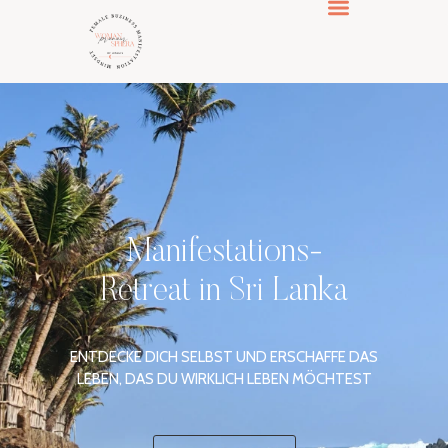
MANIFEST & BUSINESS CLUB
Manifestations-
Retreat in Sri Lanka
ENTDECKE DICH SELBST UND ERSCHAFFE DAS
LEBEN, DAS DU WIRKLICH LEBEN MÖCHTEST