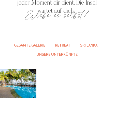
jeder Moment dir dient. Die Insel
Erlebe es selbst!
wartet auf dich.“
GESAMTE GALERIE
RETREAT
SRI LANKA
UNSERE UNTERKÜNFTE