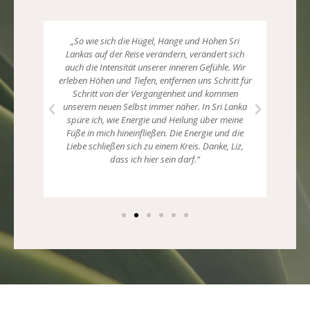
te. Ihr
„So wie sich die Hügel, Hänge und Höhen Sri
„D
e
Lankas auf der Reise verändern, verändert sich
e
auch die Intensität unserer inneren Gefühle. Wir
Unt
helfen
erleben Höhen und Tiefen, entfernen uns Schritt für
Wor
eres
Schritt von der Vergangenheit und kommen
eur
von
unserem neuen Selbst immer näher. In Sri Lanka
k
urem
spüre ich, wie Energie und Heilung über meine
übert
könnt
Füße in mich hineinfließen. Die Energie und die
Es 
n.“
Liebe schließen sich zu einem Kreis. Danke, Liz,
das
dass ich hier sein darf.“